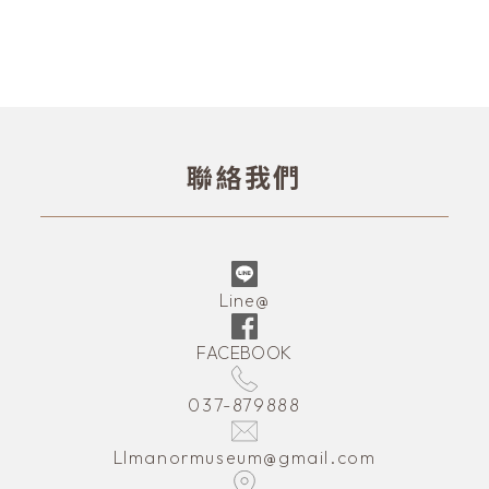
聯絡我們
Line@
FACEBOOK
037-879888
LImanormuseum@gmail.com