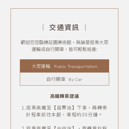
｜
交通資訊
｜
歡迎您蒞臨櫟莊園美術館，無論是搭乘大眾
運輸或自行開車，皆可輕鬆抵達:
大眾運輸
Public Transportation
自行開車
By Car
高鐵轉乘建議
1.搭乘高鐵至【苗栗站】下車，再轉乘
計程車前往本館，車程約30分鐘。
2.搭乘高鐵至【台中站】，再轉乘計程