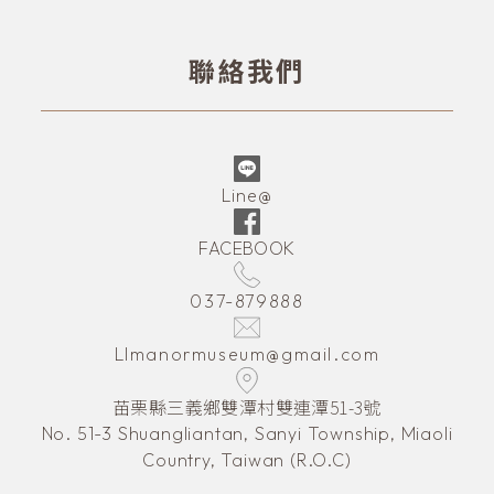
聯絡我們
Line@
FACEBOOK
037-879888
LImanormuseum@gmail.com
苗栗縣三義鄉雙潭村雙連潭51-3號
No. 51-3 Shuangliantan, Sanyi Township, Miaoli
Country, Taiwan (R.O.C)